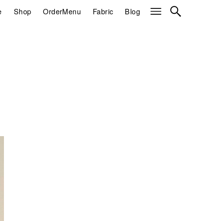
e
Shop
OrderMenu
Fabric
Blog