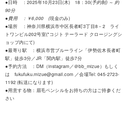
●日時 ：2025年10月23日(木) 18：30(
予約制) ～ 約
90分
●費用 ：￥6,000 (
現金のみ)
●場所 ：神奈川県横浜市中区長者町3丁目8－2 ライ
トワンビル202号室(*コジト テーラード クロージングシ
ョップ内にて)
●最寄り駅 ：横浜市営ブルーライン「伊勢佐木長者町
駅」徒歩3分／JR「関内駅」徒歩7分
●予約方法 ：DM（instagram／＠bb_mizue）もしく
は fukufuku.mizue@gmail.com ／会場Tel: 045-2723-
1192 (転送になります)
●用意する物：眉毛ペンシルをお持ちの方はご持参くだ
さい